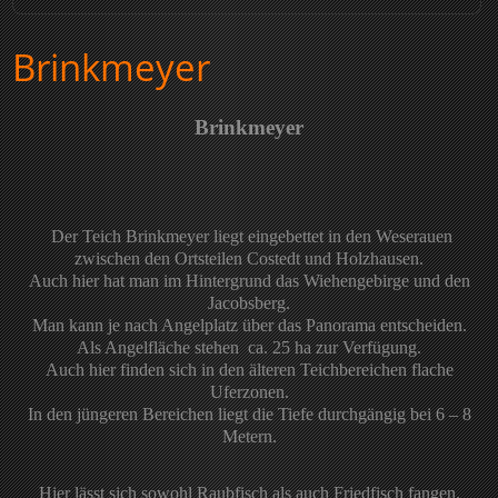
Brinkmeyer
Brinkmeyer
Der Teich Brinkmeyer liegt eingebettet in den Weserauen
zwischen den Ortsteilen Costedt und Holzhausen.
Auch hier hat man im Hintergrund das Wiehengebirge und den
Jacobsberg.
Man kann je nach Angelplatz über das Panorama entscheiden.
Als Angelfläche stehen ca. 25 ha zur Verfügung.
Auch hier finden sich in den älteren Teichbereichen flache
Uferzonen.
In den jüngeren Bereichen liegt die Tiefe durchgängig bei 6 – 8
Metern.
Hier lässt sich sowohl Raubfisch als auch Friedfisch fangen.