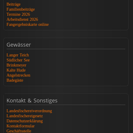
Beiträge
Familienbeiträge
Termine 2026
Arbeitsdienst 2026
Fangergebniskarte online
Gewässer
Langer Teich
Südlicher See
Brinkmeyer
Kalte Hude
Angelstrecken
Badegäste
Kontakt
& Sonstiges
Landesfischereiverordnung
Landesfischereigesetz
Datenschutzerklärung
Kontaktformular
Geschäftsstelle